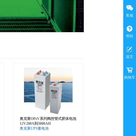
客服
帮助
留言
购物车
奥克莱OPzV系列阀控管式胶体电池
12V200A到3000AH
奥克莱UPS蓄电池